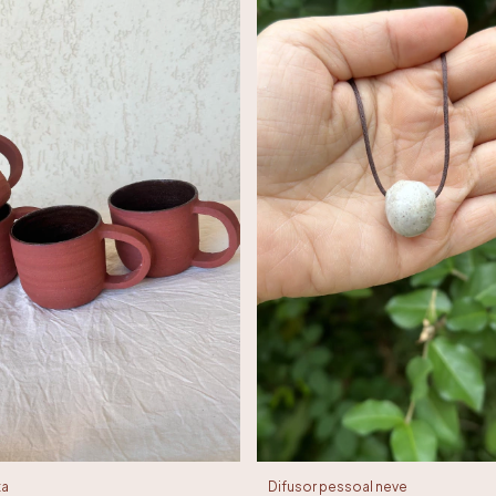
ta
Difusor pessoal neve