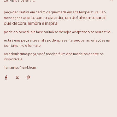
MEIOS DE ENVIO
peça decorativa em cerâmica queimada em alta temperatura. São
que tocam o dia a dia, um detalhe artesanal
mensagens
que decora, lembra e inspira
pode colocar dupla face ou imã se desejar, adaptando ao seu estilo.
esta é uma peça artesanal e pode apresentar pequenas variações na
cor, tamanho e formato.
ao adquirir uma peça, você receberá um dos modelos dentre os
disponíveis.
Tamanho: 4,5x4,5cm