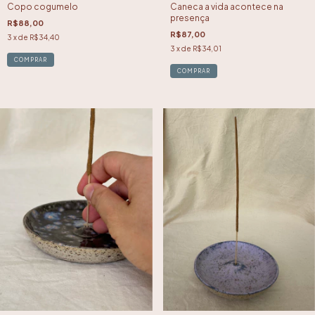
Copo cogumelo
Caneca a vida acontece na
presença
R$88,00
R$87,00
3
x de
R$34,40
3
x de
R$34,01