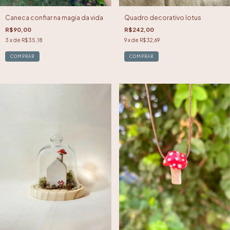
Caneca confiar na magia da vida
Quadro decorativo lotus
R$90,00
R$242,00
3
x de
R$35,18
9
x de
R$32,69