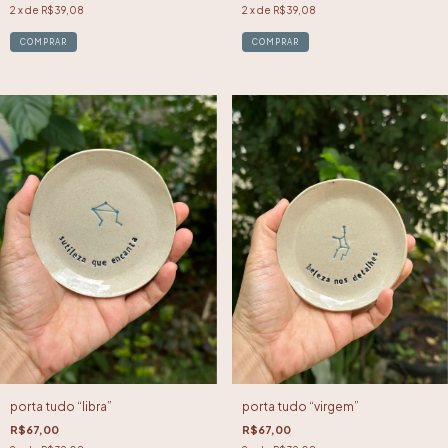
2
x de
R$39,08
2
x de
R$39,08
porta tudo “libra”
porta tudo “virgem”
R$67,00
R$67,00