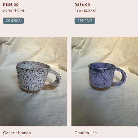
R$65,00
R$56,00
2
x de
R$37,91
2
x de
R$32,66
Caneca branca
Caneca lilás