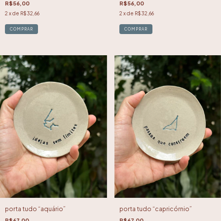
R$56,00
R$56,00
2
x de
R$32,66
2
x de
R$32,66
porta tudo “aquário”
porta tudo “capricórnio”
R$67,00
R$67,00