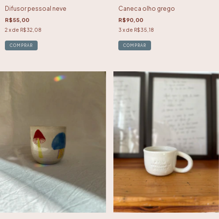
Difusor pessoal neve
Caneca olho grego
R$55,00
R$90,00
2
x de
R$32,08
3
x de
R$35,18