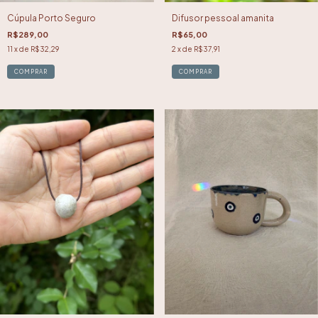
Cúpula Porto Seguro
Difusor pessoal amanita
R$289,00
R$65,00
11
x de
R$32,29
2
x de
R$37,91