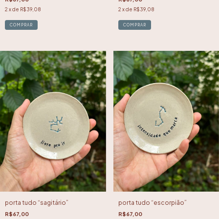
2
x de
R$39,08
2
x de
R$39,08
porta tudo “sagitário”
porta tudo “escorpião”
R$67,00
R$67,00