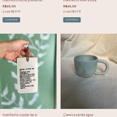
manifesto estar presente
manifesto viver a vida
R$65,00
R$65,00
2
x de
R$37,91
2
x de
R$37,91
manifesto cuidar de si
Caneca verde água